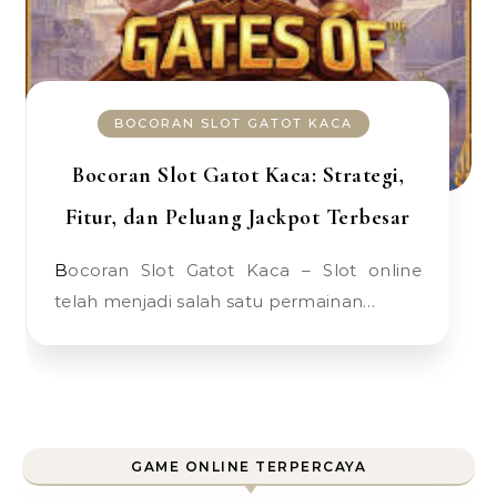
BOCORAN SLOT GATOT KACA
Bocoran Slot Gatot Kaca: Strategi,
Fitur, dan Peluang Jackpot Terbesar
Bocoran Slot Gatot Kaca – Slot online
telah menjadi salah satu permainan…
GAME ONLINE TERPERCAYA