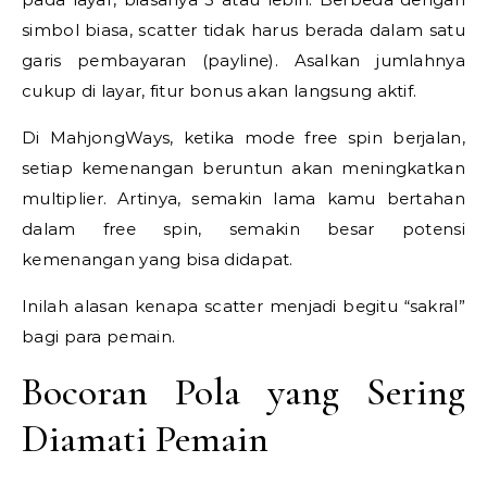
simbol biasa, scatter tidak harus berada dalam satu
garis pembayaran (payline). Asalkan jumlahnya
cukup di layar, fitur bonus akan langsung aktif.
Di MahjongWays, ketika mode free spin berjalan,
setiap kemenangan beruntun akan meningkatkan
multiplier. Artinya, semakin lama kamu bertahan
dalam free spin, semakin besar potensi
kemenangan yang bisa didapat.
Inilah alasan kenapa scatter menjadi begitu “sakral”
bagi para pemain.
Bocoran Pola yang Sering
Diamati Pemain