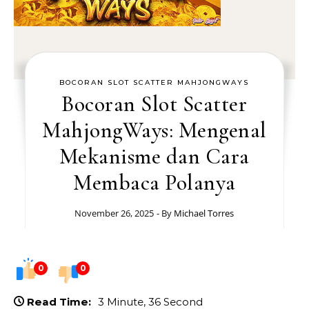
BOCORAN SLOT SCATTER MAHJONGWAYS
Bocoran Slot Scatter
MahjongWays: Mengenal
Mekanisme dan Cara
Membaca Polanya
November 26, 2025
- By
Michael Torres
0
0
Read Time:
3 Minute, 36 Second