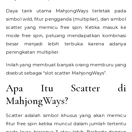
Daya tarik utama MahjongWays terletak pada
simbol wild, fitur pengganda (multiplier), dan simbol
scatter yang memicu free spin. Ketika masuk ke
mode free spin, peluang mendapatkan kombinasi
besar menjadi lebih terbuka karena adanya
peningkatan multiplier.
Inilah yang membuat banyak orang memburu yang
disebut sebagai “slot scatter MahjongWays”.
Apa Itu Scatter di
MahjongWays?
Scatter adalah simbol khusus yang akan memicu
fitur free spin ketika muncul dalam jumlah tertentu
pada layar, biasanya 3 atau lebih. Berbeda dengan