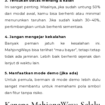
3. Tentukan batas menang & kalah
Ini sangat penting. Misalnya, jika sudah untung 50%
dari modal awal, kamu bisa berhenti atau minimal
menurunkan taruhan. Jika sudah kalah 30–40%,
pertimbangkan untuk berhenti sementara.
4. Jangan mengejar kekalahan
Banyak pemain jatuh ke kesalahan ini.
MahjongWays bisa terlihat “mau bayar”, tetapi tetap
tidak ada jaminan. Lebih baik berhenti sejenak dan
lanjut di waktu lain.
5. Manfaatkan mode demo (jika ada)
Untuk pemula, bermain di mode demo lebih dulu
sangat membantu untuk memahami pola simbol
dan fitur tanpa risiko.
Kenapa MahjongWays Selalu