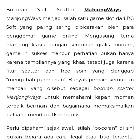
Bocoran Slot Scatter
MahjongWays
–
MahjongWays menjadi salah satu game slot dari PG
Soft yang paling sering dibicarakan oleh para
penggemar game online. Mengusung tema
mahjong klasik dengan sentuhan grafis modern,
game ini sukses mencuri perhatian bukan hanya
karena tampilannya yang khas, tetapi juga karena
fitur scatter dan free spin yang dianggap
“mengubah permainan”. Banyak pemain kemudian
mencari yang disebut sebagai
bocoran scatter
MahjongWays
untuk memahami kapan momen
terbaik bermain dan bagaimana memaksimalkan
peluang mendapatkan bonus.
Perlu dipahami sejak awal, istilah “bocoran” di sini
bukan berarti ada cara ilegal atau bug tertentu.