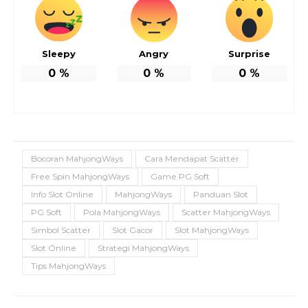
Sleepy
Angry
Surprise
0
%
0
%
0
%
Bocoran MahjongWays
Cara Mendapat Scatter
Free Spin MahjongWays
Game PG Soft
Info Slot Online
MahjongWays
Panduan Slot
PG Soft
Pola MahjongWays
Scatter MahjongWays
Simbol Scatter
Slot Gacor
Slot MahjongWays
Slot Online
Strategi MahjongWays
Tips MahjongWays